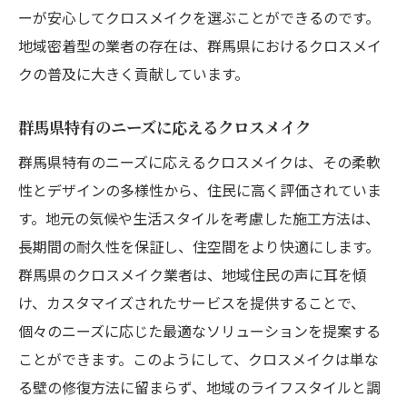
性
ーが安心してクロスメイクを選ぶことができるのです。
クロスメイクが群馬県の住宅市場にもたら
地域密着型の業者の存在は、群馬県におけるクロスメイ
す変革
クの普及に大きく貢献しています。
市場のニーズに応えるクロスメイクの利点
群馬県特有のニーズに応えるクロスメイク
群馬県の住宅価値を高めるクロスメイクの
役割
群馬県特有のニーズに応えるクロスメイクは、その柔軟
性とデザインの多様性から、住民に高く評価されていま
クロスメイク導入による市場のトレンド変
す。地元の気候や生活スタイルを考慮した施工方法は、
化
長期間の耐久性を保証し、住空間をより快適にします。
住宅市場におけるクロスメイク採用の進展
群馬県のクロスメイク業者は、地域住民の声に耳を傾
群馬県の未来を築くクロスメイクの可能性
け、カスタマイズされたサービスを提供することで、
個々のニーズに応じた最適なソリューションを提案する
ことができます。このようにして、クロスメイクは単な
る壁の修復方法に留まらず、地域のライフスタイルと調