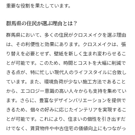
ク
重要な役割を果たしています。
賃貸物件におけるクロスメイクのデザイン
群馬県の住民が選ぶ理由とは？
活用法
群馬県の住宅市場で支持されるデザイン事
群馬県において、多くの住民がクロスメイクを選ぶ理由
例
は、その利便性と効果にあります。クロスメイクは、張
り替えを必要とせず、壁紙を新しく生まれ変わらせるこ
施工業者が提案するクロスメイクデザイン
とが可能です。このため、時間とコストを大幅に削減で
のトレンド
きる点が、特に忙しい現代人のライフスタイルに合致し
施工業者が語る群馬県におけるクロスメイクの
ています。また、環境負荷が少ない施工方法であること
未来
から、エコロジー意識の高い人々からも支持を集めてい
地元業者が見据えるクロスメイクの将来展
ます。さらに、豊富なデザインバリエーションを提供で
望
きるため、個々の好みに応じたインテリアを実現するこ
技術向上がもたらすクロスメイクの可能性
とが可能です。これにより、住まいの個性を引き出すだ
群馬県でのクロスメイク市場の未来予測
けでなく、賃貸物件や中古住宅の価値向上にもつながっ
新技術導入によるクロスメイクの進化