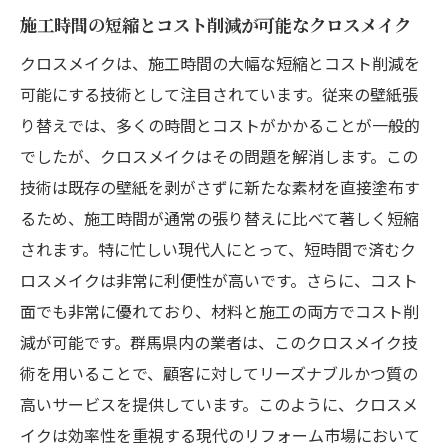
施工時間の短縮とコスト削減が可能なクロスメイク
原状回復におけるクロスメイクの新基準
群馬県の賃貸市場のトレンドとしてのクロ
クロスメイクは、施工時間の大幅な短縮とコスト削減を
スメイク
可能にする技術として注目されています。従来の壁紙張
り替えでは、多くの時間とコストがかかることが一般的
クロスメイクで賃貸物件の価値を向上させ
でしたが、クロスメイクはその問題を解消します。この
る
技術は既存の壁紙を剥がさずに新たな素材を直接塗布す
入居者満足度を高めるクロスメイクの役割
るため、施工時間が通常の張り替えに比べて著しく短縮
群馬県におけるクロスメイクの導入事例
されます。特に忙しい現代人にとって、短時間で済むク
クロスメイクで多様なデザインを実現群馬県の
ロスメイクは非常に利便性が高いです。さらに、コスト
事例
面でも非常に優れており、材料と施工の両方でコスト削
クロスメイクが可能にするデザインの自由
減が可能です。群馬県内の業者は、このクロスメイク技
度
術を用いることで、顧客に対してリーズナブルかつ質の
群馬県内で人気のクロスメイクデザイン
高いサービスを提供しています。このように、クロスメ
デザイン性と機能性を両立するクロスメイ
イクは効率性を重視する現代のリフォーム市場において