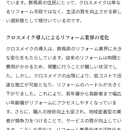
ています。群馬県の住民にとって、クロスメイクは単な
施工業者が語るクロスメイクのメリットと
るリフォーム手段ではなく、生活の質を向上させる新し
課題
い選択肢として根付いているのです。
クロスメイクが群馬県の住宅業界に与える
クロスメイク導入によるリフォーム業界の変化
影響
クロスメイクの導入は、群馬県のリフォーム業界に大き
群馬県で広がるクロスメイク地域の技術向上の
な変化をもたらしています。従来のリフォームは時間と
取り組み
費用がかかるため、頻繁に行うことが難しい状況でし
地域密着型の技術向上戦略
た。しかし、クロスメイクの出現により、低コストで迅
群馬県の施工業者による技術研修の重要性
速な施工が可能となり、リフォームのハードルが大きく
クロスメイク技術者の育成とその成果
下がりました。これにより、若年層から高齢者まで幅広
地域間のネットワーク構築による技術共有
い年齢層がリフォームにアクセスしやすくなっていま
クロスメイク業者の連携で生まれる新しい
す。さらに、職人の技術向上も促され、地域密着型の業
価値
者が競争力をつけることで、サービスの質が向上してい
群馬県のクロスメイク技術向上事例
ます。こうした変化は、リフォーム業界全体の活性化を