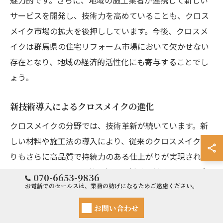
サービスを開発し、技術力を高めていることも、クロス
メイク市場の拡大を後押ししています。今後、クロスメ
イクは群馬県の住宅リフォーム市場において欠かせない
存在となり、地域の経済的活性化にも寄与することでし
ょう。
新技術導入によるクロスメイクの進化
クロスメイクの分野では、技術革新が続いています。新
しい材料や施工法の導入により、従来のクロスメイクよ
りもさらに高品質で持続力のある仕上がりが実現されて
きています。特に、環境に優しい材料の普及は、エコ意
070-6653-9836
識の高まりと相まって消費者からの支持を集めていま
お電話でのセールスは、業務の妨げになるためご遠慮ください。
す。また、デジタル技術を活用し、施工の効率化やデザ
お問い合わせ
インの多様化が図られており、顧客の多様なニーズに応