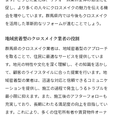
環境に優しいクロスメイク群馬県での取り組み
促し、より多くの人々にクロスメイクの魅力を伝える機
とは
会を増やしています。群馬県内では今後もクロスメイク
を活用した革新的なリフォームが進むことでしょう。
環境保護を考慮したクロスメイクの利点
群馬県で進められるエコフレンドリーな施
地域密着型のクロスメイク業者の役割
工
群馬県のクロスメイク業者は、地域密着型のアプローチ
クロスメイクが環境に与えるポジティブな
を取ることで、住民に最適なサービスを提供していま
影響
す。地元の特性や文化を深く理解し、その知識を活かし
持続可能な住宅改善を目指すクロスメイク
て、顧客のライフスタイルに合った提案を行います。地
群馬県内での環境に優しいクロスメイク事
域密着型の業者は、迅速な対応と信頼できるコミュニケ
例
ーションを提供し、施工の過程で発生しうるトラブルを
エコロジーなライフスタイルを支えるクロ
最小限に抑えます。また、施工後のアフターフォローも
スメイク
充実しており、長期にわたる満足度の向上を目指してい
群馬県の住宅市場を変えるクロスメイクの可能
ます。これにより、多くの住宅所有者や賃貸物件オーナ