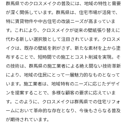
張り替え不要のクロスメイク群馬県で注目の理
群馬県でのクロスメイクの普及には、地域の特性と需要
由
が深く関係しています。群馬県は、住宅市場が活発で、
張り替え不要がもたらすコスト面のメリッ
特に賃貸物件や中古住宅の改装ニーズが高まっていま
ト
す。これにより、クロスメイクが従来の壁紙張り替えに
代わる新しい選択肢として注目されています。クロスメ
クロスメイクが群馬県で支持を集める理由
イクは、既存の壁紙を剥がさず、新たな素材を上から塗
耐久性と美観を兼ね備えたクロスメイク技
布することで、短時間での施工とコスト削減を実現。そ
術
の技術は、群馬県の施工業者による絶え間ない技術革新
地域の施工業者が語るクロスメイクの利点
により、地域の住民にとって一層魅力的なものとなって
クロスメイクの環境負荷軽減効果
います。施工業者は、地域特有のニーズに応じたデザイ
群馬県での使用事例から見る実績
ンを提案することで、多様な顧客の要求に応えていま
クロスメイク技術が群馬県の賃貸市場に与える
す。このように、クロスメイクは群馬県での住宅リフォ
影響
ームにおいて革命的な存在となり、今後もさらなる普及
賃貸物件オーナーがクロスメイクを選ぶ理
が期待されています。
由