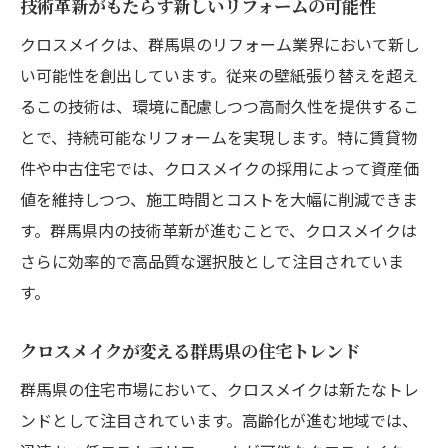
技術革新がもたらす新しいリフォームの可能性
クロスメイクは、群馬県のリフォーム業界において新し
い可能性を創出しています。従来の壁紙張り替えを超え
るこの技術は、環境に配慮しつつ高耐久性を提供するこ
とで、持続可能なリフォームを実現します。特に賃貸物
件や中古住宅では、クロスメイクの採用によって資産価
値を維持しつつ、施工時間とコストを大幅に削減できま
す。群馬県内の技術革新が進むことで、クロスメイクは
さらに効率的で高品質な選択肢として注目されていま
す。
クロスメイクが変える群馬県の住宅トレンド
群馬県の住宅市場において、クロスメイクは新たなトレ
ンドとして注目されています。高齢化が進む地域では、