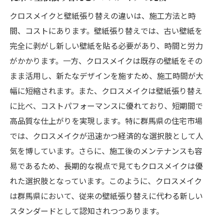
賃貸物件管理におけるクロスメイクの効率
クロスメイクと壁紙張り替えの違いは、施工方法と時
性
間、コストにあります。壁紙張り替えでは、古い壁紙を
入居者満足度向上につながるデザイン性
完全に剥がし新しい壁紙を貼る必要があり、時間と労力
クロスメイクで物件の価値を高める方法
がかかります。一方、クロスメイクは既存の壁紙をその
まま活用し、新たなデザインを施すため、施工時間が大
オーナーが知っておくべきクロスメイクの
幅に短縮されます。また、クロスメイクは壁紙張り替え
法律と規制
に比べ、コストパフォーマンスに優れており、短期間で
短期間での物件回転を可能にするクロスメ
高品質な仕上がりを実現します。特に群馬県の住宅市場
イク
では、クロスメイクが迅速かつ経済的な選択肢として人
賃貸市場での競争力を強化するクロスメイ
気を博しています。さらに、施工後のメンテナンスも容
ク
易であるため、長期的な視点で見てもクロスメイクは優
群馬県の住宅市場に革命を起こすクロスメイク
れた選択肢となっています。このように、クロスメイク
の技術力
は群馬県において、従来の壁紙張り替えに代わる新しい
技術革新がもたらす新しいリフォームの可
スタンダードとして認知されつつあります。