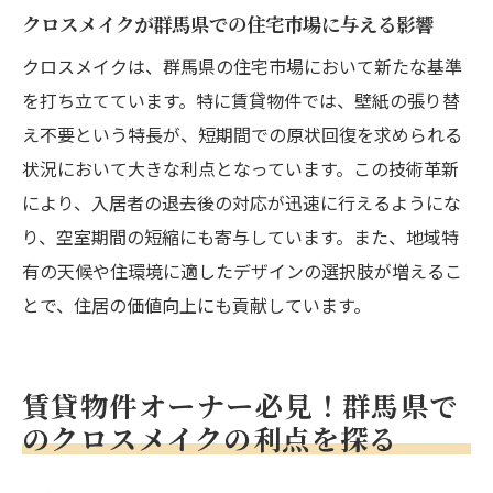
クロスメイクが群馬県での住宅市場に与える影響
クロスメイクは、群馬県の住宅市場において新たな基準
を打ち立てています。特に賃貸物件では、壁紙の張り替
え不要という特長が、短期間での原状回復を求められる
状況において大きな利点となっています。この技術革新
により、入居者の退去後の対応が迅速に行えるようにな
り、空室期間の短縮にも寄与しています。また、地域特
有の天候や住環境に適したデザインの選択肢が増えるこ
とで、住居の価値向上にも貢献しています。
賃貸物件オーナー必見！群馬県で
のクロスメイクの利点を探る