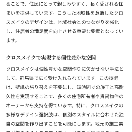
ることで、住民にとって親しみやすく、長く愛される住
まいを提供しています。こうした地域性を意識したクロ
スメイクのデザインは、地域社会とのつながりを強化
し、住居者の満足度を向上させる重要な要素となってい
ます。
クロスメイクで実現する個性豊かな空間
クロスメイクは個性豊かな空間作りに欠かせない手法と
して、群馬県で広く受け入れられています。この技術
は、壁紙の張り替えを不要にし、短時間での施工と高耐
久性を実現することで、多くの住宅所有者や賃貸物件の
オーナーから支持を得ています。特に、クロスメイクの
多様なデザイン選択肢は、個別のスタイルに合わせた独
自の空間を作り出すことを可能にします。地元の施工業