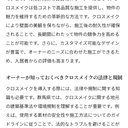
ロスメイクは低コストで高品質な施工を提供し、物件の
魅力を維持するための革新的な方法です。クロスメイク
により壁面の美観を保ちながら、施工後の耐久性が確保
されることで、長期間にわたって物件の競争力を高める
ことが可能です。さらに、カスタマイズ可能なデザイン
が豊富で、オーナーのニーズに合わせた施工ができるた
め、入居者からの評価も高まります。
オーナーが知っておくべきクロスメイクの法律と規制
クロスメイクを導入する際には、法律や規制に関する知
識も必要です。群馬県では、クロスメイクに関する地元
の建築基準法や環境規制を理解することが重要です。例
えば、使用する素材の安全性や施工方法についてのガイ
ドラインに従うことで、法的なトラブルを避けることが