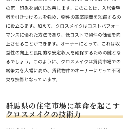
の第一印象を劇的に改善します。このことは、入居希望
者を引きつける力を強め、物件の空室期間を短縮するの
に役立ちます。加えて、クロスメイクはコストパフォー
マンスに優れた方法であり、低コストで物件の価値を向
上させることができます。オーナーにとって、これは収
益性の向上と長期的な安定収入を確保するための鍵とな
るでしょう。このように、クロスメイクは賃貸市場での
競争力を大幅に高め、賃貸物件のオーナーにとって不可
欠な技術となっています。
群馬県の住宅市場に革命を起こす
クロスメイクの技術力