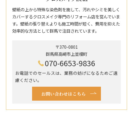
壁紙の上から特殊な染色剤を施して、汚れやシミを美しく
カバーするクロスメイク専門のリフォーム店を営んでいま
す。壁紙の張り替えよりも施工時間が短く、費用を抑えた
効率的な方法として群馬で注目されています。
〒370-0801
群馬県高崎市上並榎町
070-6653-9836
お電話でのセールスは、業務の妨げになるためご遠
慮ください。
お問い合わせはこちら