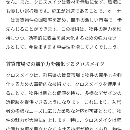
せん。また、クロスメイクは素材を無駄にせず、環境に
も優しい選択肢です。施工が迅速であることで、オーナ
ーは賃貸物件の回転率を高め、競争の激しい市場で一歩
先んじることができます。この技術は、物件の魅力を維
持しつつ、効率的に収益を最大化するための強力なツー
ルとして、今後ますます重要性を増していくでしょう。
賃貸市場での競争力を強化するクロスメイク
クロスメイクは、群馬県の賃貸市場で物件の競争力を強
化するための革新的な技術です。クロスメイクを使用す
ることで、物件は新たな価値を持ち、多様なデザインの
選択肢を提供できるようになります。これにより、入居
者の多様なニーズに応じた柔軟な対応が可能となり、物
件の魅力が大幅に向上します。特に、クロスメイクは壁
の汚れや傷を目立たなくさせる技術が優れており、物件