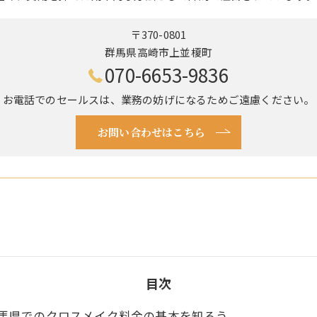
〒370-0801
群馬県高崎市上並榎町
070-6653-9836
お電話でのセールスは、業務の妨げになるためご遠慮ください。
お問い合わせはこちら
目次
馬県でのクロスメイク料金の基本を知ろう