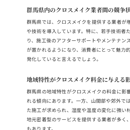
群馬県内のクロスメイク業者間の競争
群馬県では、クロスメイクを提供する業者が
や技術を導入しています。特に、若手技術者
り、施工後のアフターサポートやメンテナン
が置かれるようになり、消費者にとって魅力
発化していると言えるでしょう。
地域特性がクロスメイク料金に与える
群馬県の地域特性がクロスメイクの料金に影
れる傾向にあります。一方、山間部や郊外で
た施工が求められ、湿度や温度の変化に強い
地元密着型のサービスを提供する業者が多く
もあります。