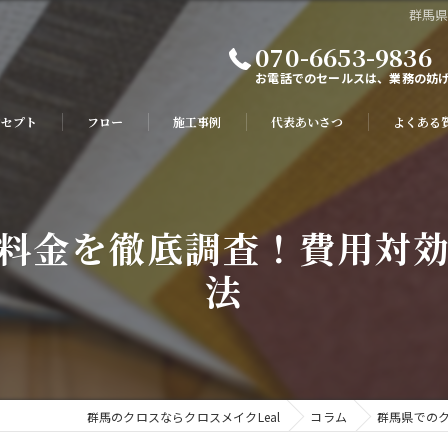
群馬
070-6653-9836
お電話でのセールスは、業務の妨
ンセプト
フロー
施工事例
代表あいさつ
よくある
料金を徹底調査！費用対
法
群馬のクロスならクロスメイクLeal
コラム
群馬県での