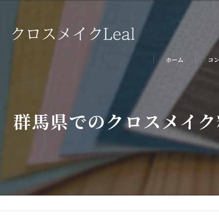
ホーム
コ
群馬県でのクロスメイク