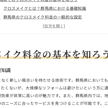
クロスメイクとは？群馬県における基礎知識
群馬県のクロスメイク料金の一般的な設定
クロスメイク料金に含まれるサービス内容を確認
群馬県でのクロスメイク料金の相場とその理由
群馬県で適正なクロスメイク料金を見極める方法
メイク料金の基本を知ろ
クロスメイク料金に影響する群馬県特有の要因
ロスメイクの料金が群馬県で異なる理由
群馬県内のクロスメイク業者間の競争状況
礎知識
地域特性がクロスメイク料金に与える影響
となく新しい風合いを持たせる技術です。群馬県において
群馬県のクロスメイク料金に影響する材料費の違い
きたくないが、大規模なリフォームは避けたいという方に
職人の技術力がクロスメイク料金に与える影響
対効果が非常に高いのが魅力です。また、群馬県内では、
分のニーズに合ったサービスを見つけることが可能です。
群馬県の住宅事情とクロスメイク料金の関係