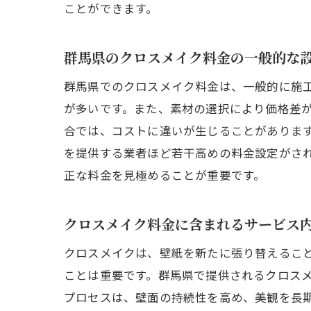
ことができます。
群
群馬県のクロスメイク料金の一般的な
群馬県でのクロスメイク料金は、一般的に施工
が多いです。また、素材の選択により価格差
合では、コストに違いが生じることがありま
を提供する業者ほど若干高めの料金設定がさ
正な料金を見極めることが重要です。
ク
クロスメイク料金に含まれるサービス
クロスメイクは、壁紙を新たに張り替えるこ
ことは重要です。群馬県で提供されるクロス
プロセスは、壁面の持続性を高め、美観を長