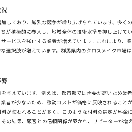
群馬県でのクロスメイク料金の価値を知る方法
状況
クロスメイクの真価を群馬県で確認するためのポイント
増加しており、熾烈な競争が繰り広げられています。多く
群馬県でクロスメイクの料金に対する満足度を上げる方
たちが積極的に参入し、地域全体の技術水準を押し上げて
料金以上の価値を群馬県で得るためのクロスメイク選び
スサービスを強化する業者が増えています。これにより、
群馬県でのクロスメイク料金の妥当性を評価する方法
的な選択肢が増えています。群馬県内のクロスメイク市場
群馬県でクロスメイクの価値を最大にするための秘訣
影響
響を与えています。例えば、都市部では需要が高いため業
は業者が少ないため、移動コストが価格に反映されること
材料が使われることが多く、このような材料の選定が料金
、その結果、顧客との信頼関係が築かれ、リピーターが増