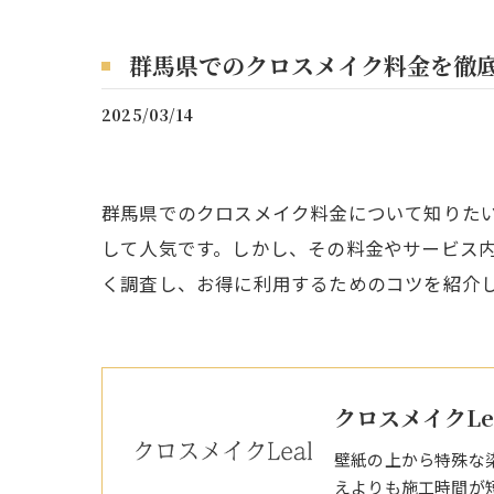
群馬県でのクロスメイク料金を徹
2025/03/14
群馬県でのクロスメイク料金について知りた
して人気です。しかし、その料金やサービス
く調査し、お得に利用するためのコツを紹介
クロスメイクLe
壁紙の上から特殊な
えよりも施工時間が