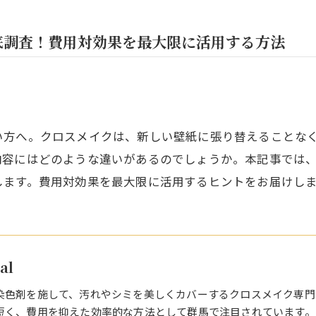
底調査！費用対効果を最大限に活用する方法
い方へ。クロスメイクは、新しい壁紙に張り替えることな
内容にはどのような違いがあるのでしょうか。本記事では
します。費用対効果を最大限に活用するヒントをお届けし
al
染色剤を施して、汚れやシミを美しくカバーするクロスメイク専門
短く、費用を抑えた効率的な方法として群馬で注目されています。