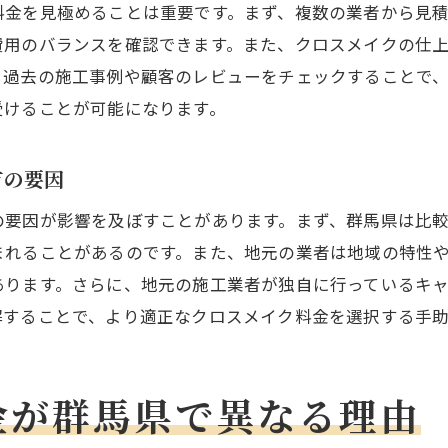
料金を見極めることは重要です。まず、複数の業者から見
クロスメイク料金調査から見る群馬県のトレンド
費用のバランスを確認できます。また、クロスメイクの仕
群馬県でのクロスメイク料金調査結果の考察
、過去の施工事例や顧客のレビューをチェックすることで
群馬県での調査結果を基にしたクロスメイク料金の目安
受けることが可能になります。
群馬県内のクロスメイク料金調査のまとめ
馬県でのクロスメイク料金とサービス内容の違い
有の要因
群馬県でのクロスメイク料金に見合うサービス内容
の要因が影響を及ぼすことがあります。まず、群馬県は比
サービス内容から見る群馬県でのクロスメイクの選び方
まれることがあるのです。また、地元の業者は地域の特性
群馬県でのクロスメイクサービスの種類とその違い
あります。さらに、地元の施工業者が独自に行っているキ
クロスメイク料金とサービス内容を群馬県で見極める
解することで、より適正なクロスメイク料金を選択する手
群馬県でのサービス選びで注意すべきクロスメイクのポ
サービス内容の比較で群馬県のクロスメイクを選ぶ
金が群馬県で異なる理由
ロスメイクの料金と価値を群馬県で理解するために