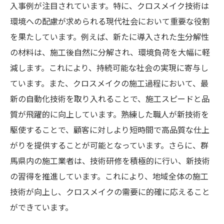
クロスメイクが張り替えより優れている理
入事例が注目されています。特に、クロスメイク技術は
由
環境への配慮が求められる現代社会において重要な役割
を果たしています。例えば、新たに導入された生分解性
クロスメイクによるコスト削減の具体例
の材料は、施工後自然に分解され、環境負荷を大幅に軽
張り替えとの比較で見るクロスメイクの持
減します。これにより、持続可能な社会の実現に寄与し
続可能性
ています。また、クロスメイクの施工過程において、最
耐久性と美観を両立するクロスメイク
新の自動化技術を取り入れることで、施工スピードと品
群馬県の住民が選ぶクロスメイクの利点
質が飛躍的に向上しています。熟練した職人が新技術を
クロスメイクによる環境負荷の低減
駆使することで、顧客に対しより短時間で高品質な仕上
施工時間とコストを抑える群馬県のクロスメイ
がりを提供することが可能となっています。さらに、群
クの秘密
馬県内の施工業者は、技術研修を積極的に行い、新技術
短時間で高品質を実現する施工プロセス
の習得を推進しています。これにより、地域全体の施工
効率的なクロスメイクで実現するコスト削
技術が向上し、クロスメイクの需要に的確に応えること
減
ができています。
群馬県の施工業者による独自の工夫