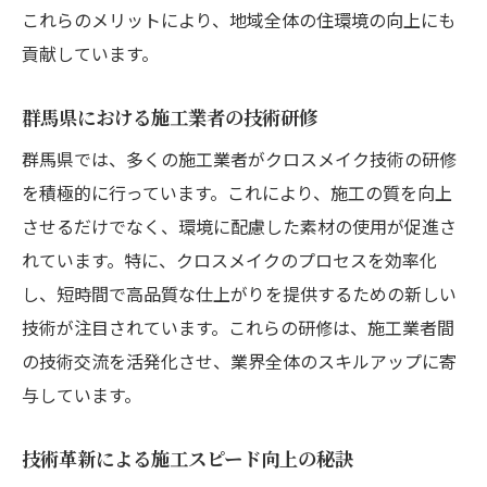
これらのメリットにより、地域全体の住環境の向上にも
群馬県の住宅市場でクロスメイク需要が急増し
貢献しています。
ている背景
住宅オーナーがクロスメイクを選ぶ理由
群馬県における施工業者の技術研修
群馬県の賃貸物件におけるクロスメイクの
群馬県では、多くの施工業者がクロスメイク技術の研修
採用
を積極的に行っています。これにより、施工の質を向上
需要増加を支えるクロスメイクの競争力
させるだけでなく、環境に配慮した素材の使用が促進さ
住環境改善の視点から見るクロスメイクの
れています。特に、クロスメイクのプロセスを効率化
役割
し、短時間で高品質な仕上がりを提供するための新しい
クロスメイク人気上昇の要因分析
技術が注目されています。これらの研修は、施工業者間
の技術交流を活発化させ、業界全体のスキルアップに寄
群馬県の住宅市場でのクロスメイクの位置
与しています。
付け
クロスメイク技術がもたらす群馬県の住環境改
技術革新による施工スピード向上の秘訣
善