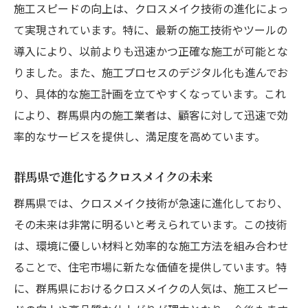
施工スピードの向上は、クロスメイク技術の進化によっ
住環境改善に寄与するクロスメイクの特性
て実現されています。特に、最新の施工技術やツールの
群馬県の住宅リノベーションにおけるクロ
導入により、以前よりも迅速かつ正確な施工が可能とな
スメイク事例
りました。また、施工プロセスのデジタル化も進んでお
クロスメイクによる居住満足度向上の要因
り、具体的な施工計画を立てやすくなっています。これ
環境に優しい住環境の実現への貢献
により、群馬県内の施工業者は、顧客に対して迅速で効
クロスメイクが促進する快適な住環境の提
率的なサービスを提供し、満足度を高めています。
案
地域住民の声から見るクロスメイクの効果
群馬県で進化するクロスメイクの未来
デザイン多様性を実現するクロスメイクの最新
群馬県では、クロスメイク技術が急速に進化しており、
動向
その未来は非常に明るいと考えられています。この技術
クロスメイクを用いたデザインの可能性
は、環境に優しい材料と効率的な施工方法を組み合わせ
ることで、住宅市場に新たな価値を提供しています。特
トレンドを意識したクロスメイクの実例
に、群馬県におけるクロスメイクの人気は、施工スピー
個性を引き出すためのクロスメイクアプロ