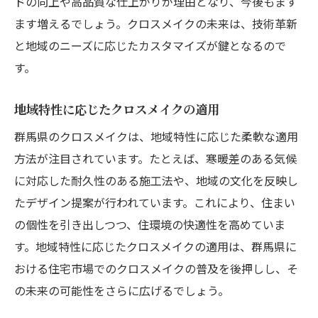
ドの向上や高品質な仕上がりが理由となり、今後もます
ーチ
ます増えるでしょう。クロスメイクの未来は、技術革新
群馬県で人気のクロスメイクデザイン
と地域のニーズに応じたカスタマイズが鍵となるので
デザイン性を高めるためのクロスメイク技
す。
術
住空間におけるクロスメイクのデザイン活
地域特性に応じたクロスメイクの適用
用法
群馬県のクロスメイクは、地域特性に応じた柔軟な適用
群馬県でクロスメイクが新たな価値を創出する
方法が注目されています。たとえば、寒暖差のある気候
理由
に対応した耐久性のある施工法や、地域の文化を反映し
地域特性を反映したクロスメイクの取り組
たデザイン提案が行われています。これにより、住まい
み
の個性を引き出しつつ、住環境の快適性を高めていま
価値創造を支えるクロスメイクの実用性
す。地域特性に応じたクロスメイクの適用は、群馬県に
群馬県の住民に支持されるクロスメイクの
おける住宅市場でのクロスメイクの普及を後押しし、そ
要因
の未来の可能性をさらに広げるでしょう。
クロスメイクによる新しいライフスタイル