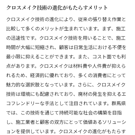
クロスメイク技術の進化がもたらすメリット
施工時間短縮のための最新技術活用
クロスメイク技術の進化により、従来の張り替え作業と
コストパフォーマンスに優れたクロスメイ
比較して多くのメリットが生まれています。まず、施工
ク事例
の迅速性です。クロスメイク技術を用いることで、施工
群馬県における予算内でのクロスメイク成
時間が大幅に短縮され、顧客は日常生活における不便を
功例
最小限に抑えることができます。また、コスト面でも利
環境に優しいクロスメイクの選択肢が群馬県で
点があります。クロスメイクは材料費や人件費が抑えら
広がる
れるため、経済的に優れており、多くの消費者にとって
クロスメイクにおけるエコ素材の導入
魅力的な選択肢となっています。さらに、クロスメイク
環境配慮型のクロスメイク施工方法
技術は環境にも配慮されており、廃材の発生を抑えるエ
群馬県での持続可能なクロスメイク事例
コフレンドリーな手法として注目されています。群馬県
環境保護を意識したクロスメイク選択
では、この技術を通じて持続可能な社会の構築を目指
し、施工業者と顧客の双方にとって価値あるソリューシ
群馬県の企業が取り組むサステナビリティ
ョンを提供しています。クロスメイクの進化がもたらす
クロスメイクを通じた環境保護の実現