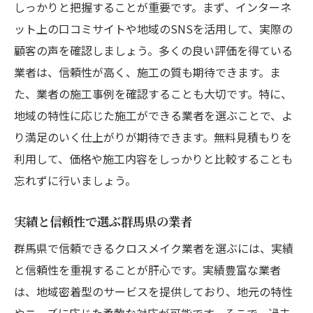
しっかりと把握することが重要です。まず、インターネ
ット上の口コミサイトや地域のSNSを活用して、実際の
顧客の声を確認しましょう。多くの良い評価を得ている
業者は、信頼性が高く、施工の質も期待できます。ま
た、業者の施工事例を確認することも大切です。特に、
地域の特性に応じた施工ができる業者を選ぶことで、よ
り満足のいく仕上がりが期待できます。無料見積もりを
利用して、価格や施工内容をしっかりと比較することも
忘れずに行いましょう。
実績と信頼性で選ぶ群馬県の業者
群馬県で信頼できるクロスメイク業者を選ぶには、実績
と信頼性を重視することが肝心です。実績豊富な業者
は、地域密着型のサービスを提供しており、地元の特性
やニーズに応じた柔軟な対応が可能です。そこで、過去