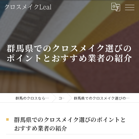
群馬県でのクロスメイク選びの
ポイントとおすすめ業者の紹介
群馬のクロスならクロスメイクLeal
コラム
群馬県でのクロスメイク選びのポイントとおすすめ業者の紹介
群馬県でのクロスメイク選びのポイントと
おすすめ業者の紹介