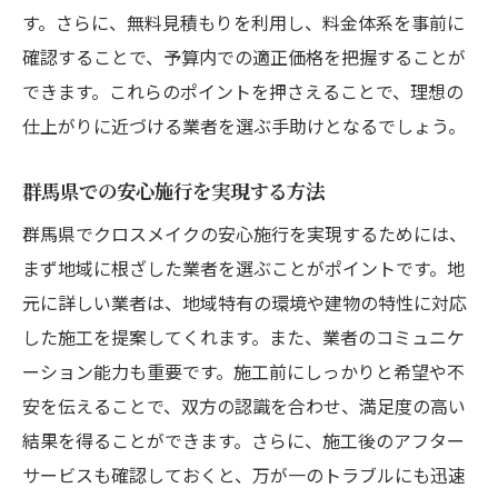
す。さらに、無料見積もりを利用し、料金体系を事前に
確認することで、予算内での適正価格を把握することが
できます。これらのポイントを押さえることで、理想の
仕上がりに近づける業者を選ぶ手助けとなるでしょう。
群馬県での安心施行を実現する方法
群馬県でクロスメイクの安心施行を実現するためには、
まず地域に根ざした業者を選ぶことがポイントです。地
元に詳しい業者は、地域特有の環境や建物の特性に対応
した施工を提案してくれます。また、業者のコミュニケ
ーション能力も重要です。施工前にしっかりと希望や不
安を伝えることで、双方の認識を合わせ、満足度の高い
結果を得ることができます。さらに、施工後のアフター
サービスも確認しておくと、万が一のトラブルにも迅速