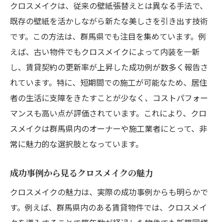
口コミで高評価の群馬県業者を知る
クロスメイクは、従来の壁紙張替えとは異なる手法で、
既存の壁紙を活かしながら新たな美しさを引き出す技術
評判の根拠とは？群馬県の実績を分析
です。この方法は、群馬県でも注目を集めています。例
良い業者を選ぶためのチェックポイント
えば、古い物件でもクロスメイクによって内装を一新
群馬県での安心施行を実現する方法
し、賃貸契約の更新率が上昇した成功例が数多く報告さ
評判の良い業者が提供するサービスとは
れています。特に、短期間での施工が可能なため、居住
信頼できる業者の見極め方とその効果
者の生活に支障をきたすことが少なく、コストパフォー
クロスメイク無料見積もりを活用して理想の仕
マンスも高い点が評価されています。これにより、クロ
上がりへ
スメイクは群馬県内のオーナーや施工業者にとって、非
無料見積もりの活用術とそのメリット
常に魅力的な選択肢となっています。
理想の仕上がりへの第一歩は見積もりから
成功事例から見るクロスメイクの魅力
群馬県での見積もり事例とその活用法
クロスメイクの魅力は、実際の成功事例からも明らかで
無料見積もりの流れと注意点
す。例えば、群馬県内のある賃貸物件では、クロスメイ
見積もりを通じてわかる施工の品質