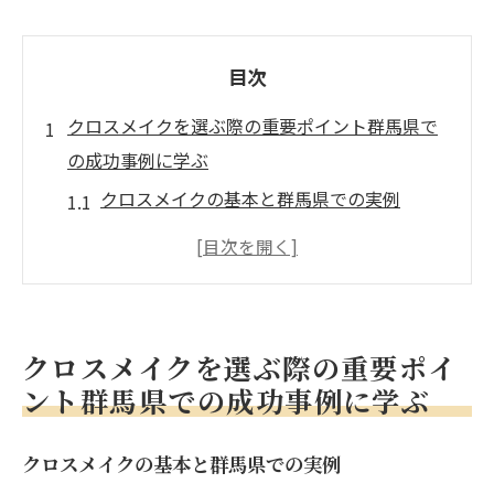
目次
クロスメイクを選ぶ際の重要ポイント群馬県で
の成功事例に学ぶ
クロスメイクの基本と群馬県での実例
成功事例から見るクロスメイクの魅力
群馬県で選ばれる理由とその効果
クロスメイクの技術がもたらす利点
実例を基にしたクロスメイク選びのコツ
クロスメイクを選ぶ際の重要ポイ
群馬県内での成功ケーススタディ
ント群馬県での成功事例に学ぶ
群馬県でのクロスメイク評判の良い業者の見極
クロスメイクの基本と群馬県での実例
め方