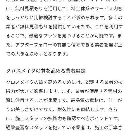
に、無料見積もりを活用して、料金体系やサービス内容
をしっかりと比較検討することが求められます。多くの
業者が無料見積もりを提供しているため、これを利用す
ることで、最適なプランを見つけることが可能です。ま
た、アフターフォローの有無も信頼できる業者を選ぶ上
での大きな決め手となります。
クロスメイクの質を高める業者選定
クロスメイクの質を高めるためには、選定する業者の技
術力が大きく影響します。まず、業者が使用する素材の
質に注目することが重要です。高品質の素材は、仕上が
りの美しさだけでなく、耐久性にも直結します。さら
に、施工スタッフの技術力も確認すべきポイントです。
経験豊富なスタッフを抱えている業者は、施工の丁寧さ