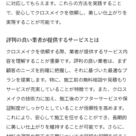
に対応してもらえます。これらの方法を実践すること
で、安心してクロスメイクを依頼し、美しい仕上がりを
実現することが可能です。
評判の良い業者が提供するサービスとは
クロスメイクを依頼する際、業者が提供するサービス内
容を理解することが重要です。評判の良い業者は、まず
顧客のニーズを的確に把握し、それに基づいた最適なプ
ランを提案します。特に、施工前の無料相談や見積もり
サービスが充実していることが特徴です。また、クロス
メイクの技術力に加え、施工後のアフターサービスや保
証制度がしっかりとしていることが信頼性を高めます。
これにより、安心して施工を任せることができ、長期的
に美しい仕上がりを維持することが可能です。さらに、
材料の選定や施工の工期についての詳細な説明を行うこ