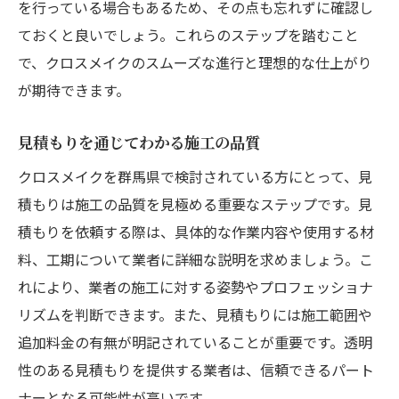
を行っている場合もあるため、その点も忘れずに確認し
ておくと良いでしょう。これらのステップを踏むこと
で、クロスメイクのスムーズな進行と理想的な仕上がり
が期待できます。
見積もりを通じてわかる施工の品質
クロスメイクを群馬県で検討されている方にとって、見
積もりは施工の品質を見極める重要なステップです。見
積もりを依頼する際は、具体的な作業内容や使用する材
料、工期について業者に詳細な説明を求めましょう。こ
れにより、業者の施工に対する姿勢やプロフェッショナ
リズムを判断できます。また、見積もりには施工範囲や
追加料金の有無が明記されていることが重要です。透明
性のある見積もりを提供する業者は、信頼できるパート
ナーとなる可能性が高いです。