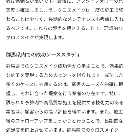
者は信頼性が高いです。最後に、アフターフォローの充
満足度を高める最新情報の活用法
実度も確認しましょう。クロスメイクは一度の施工で終
最新情報から見るクロスメイクの進化
わることは少なく、長期的なメンテナンスも考慮に入れ
るべきです。これらの観点を押さえることで、理想的な
クロスメイクが実現します。
群馬県内での成功ケーススタディ
群馬県でのクロスメイク成功例から学ぶことで、効果的
な施工を実現するためのヒントを得られます。成功した
多くのケースに共通するのは、顧客のニーズを的確に把
握し、それに合った提案を行う業者の存在です。特に、
限られた予算内で高品質な施工を提供する技術力のある
業者は、顧客からの高い評価を得ています。また、施工
後のフォローアップをしっかりと行うことで、長期的な
満足度を向上させています。群馬県でのクロスメイク