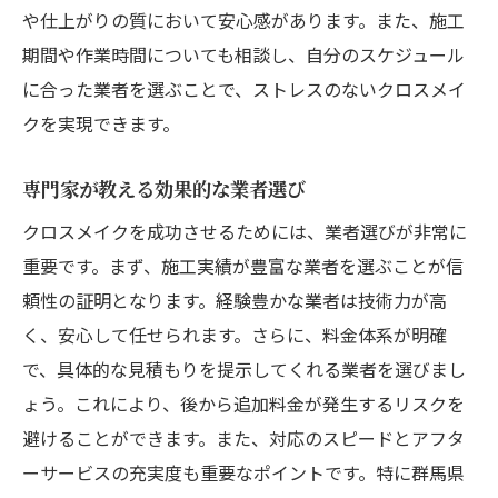
や仕上がりの質において安心感があります。また、施工
期間や作業時間についても相談し、自分のスケジュール
に合った業者を選ぶことで、ストレスのないクロスメイ
クを実現できます。
専門家が教える効果的な業者選び
クロスメイクを成功させるためには、業者選びが非常に
重要です。まず、施工実績が豊富な業者を選ぶことが信
頼性の証明となります。経験豊かな業者は技術力が高
く、安心して任せられます。さらに、料金体系が明確
で、具体的な見積もりを提示してくれる業者を選びまし
ょう。これにより、後から追加料金が発生するリスクを
避けることができます。また、対応のスピードとアフタ
ーサービスの充実度も重要なポイントです。特に群馬県