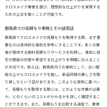
クロスメイク業者を選び、理想的な仕上がりを実現する
ための土台を築くことが可能です。
群馬県での見積もり事例とその活用法
群馬県でクロスメイクの見積もりを取得する際、まず重
要なのは具体的な事例を参考にすることです。多くの業
者が提供する無料見積もりサービスを利用し、事前に自
宅の壁紙の状態や希望する仕上がりを明確に伝えること
が大切です。例えば、群馬県内での事例として、古い壁
紙の上からクロスメイクを施し、新品同様の美しさを取
り戻したという話があります。このような実例に基づい
て、見積もりを取得する際には、どのような作業が必要
か、どのくらいのコストがかかるかを詳しく確認するこ
とができます。また、見積もりを比較する過程で、業者