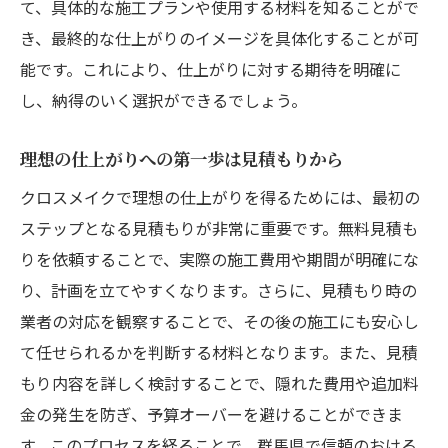
て、具体的な施工プランや使用する材料を知ることがで
き、最終的な仕上がりのイメージを具体化することが可
能です。これにより、仕上がりに対する期待を明確に
し、納得のいく選択ができるでしょう。
理想の仕上がりへの第一歩は見積もりから
クロスメイクで理想の仕上がりを得るためには、最初の
ステップとなる見積もりが非常に重要です。無料見積も
りを依頼することで、実際の施工費用や期間が明確にな
り、計画を立てやすくなります。さらに、見積もり時の
業者の対応を観察することで、その後の施工にも安心し
て任せられるかを判断する材料となります。また、見積
もり内容を詳しく検討することで、隠れた費用や追加料
金の発生を防ぎ、予算オーバーを避けることができま
す。このプロセスを経ることで、群馬県で信頼のおける