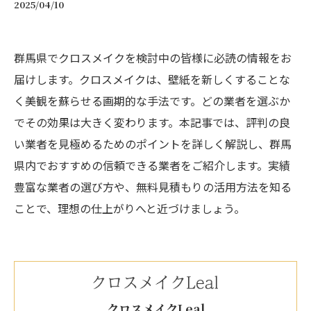
2025/04/10
群馬県でクロスメイクを検討中の皆様に必読の情報をお
届けします。クロスメイクは、壁紙を新しくすることな
く美観を蘇らせる画期的な手法です。どの業者を選ぶか
でその効果は大きく変わります。本記事では、評判の良
い業者を見極めるためのポイントを詳しく解説し、群馬
県内でおすすめの信頼できる業者をご紹介します。実績
豊富な業者の選び方や、無料見積もりの活用方法を知る
ことで、理想の仕上がりへと近づけましょう。
クロスメイクLeal