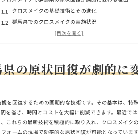
クロスメイクの基礎技術とその進化
群馬県でのクロスメイクの実施状況
従来の壁紙張替えとクロスメイクの違い
クロスメイクによる時間とコストの削減効果
賃貸市場におけるクロスメイクのニーズ
馬県の原状回復が劇的に
環境保護の視点から見るクロスメイクの利点
群馬県の賃貸物件オーナー必見！クロスメイクの魅力
賃貸オーナーが知っておくべきクロスメイクの基礎
原状回復を効率化するクロスメイクの活用法
美観を回復するための画期的な技術です。その基本は、特
クロスメイクで入居者満足度を向上させる方法
手間を省き、時間とコストを大幅に削減できます。最近で
クロスメイクによる賃貸物件の資産価値向上
も、これらの最新技術を積極的に取り入れ、クロスメイク
リフォームの現場で効率的な原状回復が可能となっていま
クロスメイクにおける施工の迅速さとその理由