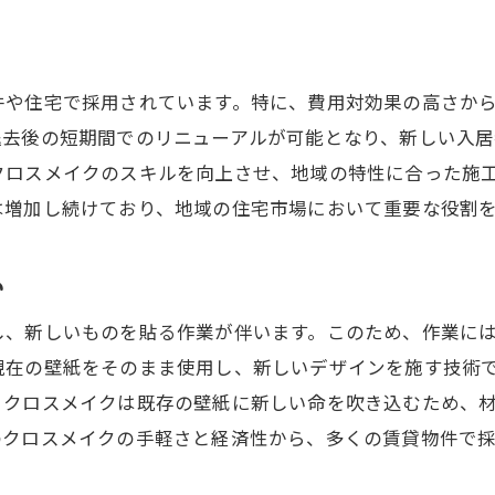
群馬県でのクロスメイク成功事例
クロスメイクの導入で群馬県の原状回復を効率化する方
クロスメイクの導入手順とポイント
件や住宅で採用されています。特に、費用対効果の高さか
退去後の短期間でのリニューアルが可能となり、新しい入居
群馬県でのクロスメイク業者選びのコツ
クロスメイクのスキルを向上させ、地域の特性に合った施
クロスメイク導入による経費削減の具体例
は増加し続けており、地域の住宅市場において重要な役割
施工プロセスの最適化とクロスメイクの役割
クロスメイクで施工期間を短縮する方法
い
群馬県の事例で見るクロスメイクの効率化効果
し、新しいものを貼る作業が伴います。このため、作業に
群馬県でクロスメイクを選ぶ理由とその実際の効果
現在の壁紙をそのまま使用し、新しいデザインを施す技術
群馬県特有の住宅事情とクロスメイクの適性
、クロスメイクは既存の壁紙に新しい命を吹き込むため、
クロスメイクがもたらす居住空間の変化
のクロスメイクの手軽さと経済性から、多くの賃貸物件で採
クロスメイクのコストパフォーマンス分析