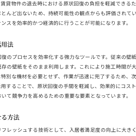
群馬県でのクロスメイク需要の背景
、賃貸物件の退去時における原状回復の負担を軽減できる
クロスメイク技術の進化とその将来性
ほとんど出ないため、持続可能性の観点からも評価されて
ナンスを効率的かつ経済的に行うことが可能になります。
群馬県におけるクロスメイクのマーケットポテンシ
クロスメイクを通じた地域活性化の可能性
活用法
将来の賃貸市場を見据えたクロスメイク活用法
クロスメイクと最新技術の融合による未来像
回復のプロセスを効率化する強力なツールです。従来の壁
既存の壁紙をそのまま利用します。これにより施工時間が
は特別な機材を必要とせず、作業が迅速に完了するため、
活用することで、原状回復の手間を軽減し、効果的にコス
おいて競争力を高めるための重要な要素となっています。
せる方法
リフレッシュする技術として、入居者満足度の向上に大き