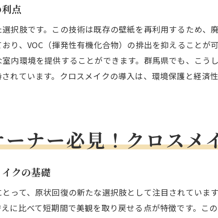
の利点
群馬県内の賃貸物件でのクロスメイク活用事例
クロスメイク導入後のオーナーと借主の声
た選択肢です。この技術は既存の壁紙を再利用するため、
おり、VOC（揮発性有機化合物）の排出を抑えることが
クロスメイク事例から見る今後の展望
な室内環境を提供することができます。群馬県でも、こう
クロスメイクを活用した新しい賃貸ビジネスモデル
持されています。クロスメイクの導入は、環境保護と経済
クロスメイクで群馬県の賃貸市場を活性化させる方法
賃貸市場へのクロスメイク導入の影響
クロスメイクを活用した物件魅力アップ戦略
オーナー必見！クロスメ
入居者獲得におけるクロスメイクの効果
賃貸物件の差別化を実現するクロスメイク施策
クロスメイクで賃貸物件の競争力を高める方法
メイクの基礎
群馬県の賃貸市場トレンドとクロスメイクの役割
にとって、原状回復の新たな選択肢として注目されていま
クロスメイクが群馬県で注目される理由とその未来
替えに比べて短期間で美観を取り戻せる点が特徴です。こ