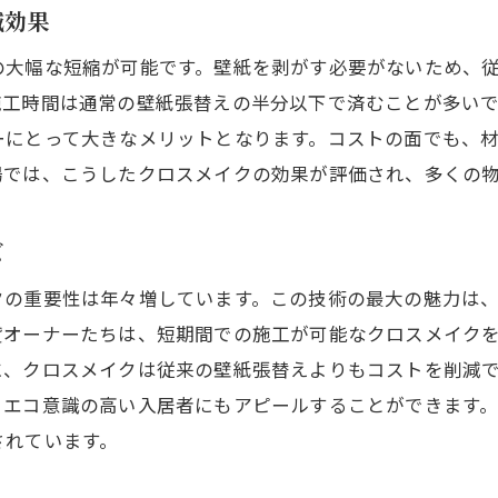
群馬県での実際の施工例から学ぶ成功の秘訣
減効果
クロスメイクでのリフォーム事例紹介
の大幅な短縮が可能です。壁紙を剥がす必要がないため、
群馬県の住宅市場におけるクロスメイクの需要
施工時間は通常の壁紙張替えの半分以下で済むことが多い
クロスメイクが群馬県の環境保護に寄与する理由
ーにとって大きなメリットとなります。コストの面でも、
環境に優しいクロスメイクの材料と特徴
場では、こうしたクロスメイクの効果が評価され、多くの
施工廃棄物削減による環境への影響
持続可能な地域社会への貢献としてのクロスメイク
ズ
クロスメイクによるエコ意識の高まり
クの重要性は年々増しています。この技術の最大の魅力は
地域環境保護イベントでのクロスメイクの紹介
貸オーナーたちは、短期間での施工が可能なクロスメイク
群馬県の環境政策に適合したクロスメイクの役割
に、クロスメイクは従来の壁紙張替えよりもコストを削減
群馬県でのクロスメイク導入事例で見る効果と可能性
、エコ意識の高い入居者にもアピールすることができます
されています。
成功したクロスメイク事例とその背景
クロスメイクによる不動産価値の向上事例