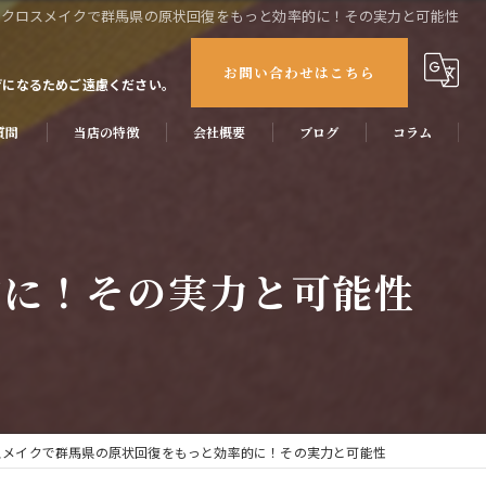
クロスメイクで群馬県の原状回復をもっと効率的に！その実力と可能性
お問い合わせはこちら
げになるためご遠慮ください。
質問
当店の特徴
会社概要
ブログ
コラム
抗菌
消臭
的に！その実力と可能性
原状回復
リフォーム
天井
スメイクで群馬県の原状回復をもっと効率的に！その実力と可能性