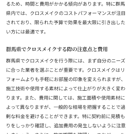
るため、時間と費用がかかる傾向があります。特に群馬
実際の成功事例を参考にした価格交渉法
県内では、クロスメイクのコストパフォーマンスが注目
群馬県のクロスメイク成功事例の分析
されており、限られた予算で効果を最大限に引き出した
経験者から学ぶクロスメイクの価格削減術
い方には最適です。
群馬県内での成功事例を元にした業者選び
群馬県でクロスメイクする際の注意点と費用
クロスメイク成功事例から得られるヒント
群馬県のクロスメイク初回割引を活用して賢く
群馬県でクロスメイクを行う際には、まず自分のニーズ
費用を抑える
に合った業者を選ぶことが重要です。クロスメイクはリ
フォームよりも手軽にお部屋の印象を変えられますが、
初回割引を利用したクロスメイクの賢い選
施工技術や使用する素材によって仕上がりが大きく変わ
択
ります。また、費用に関しては、施工面積や使用素材に
群馬県のクロスメイク業者の初回割引情報
よって異なりますが、一般的な相場を把握することで過
初回割引をフル活用するためのポイント
剰な料金を避けることができます。特に契約前に見積も
群馬県でのクロスメイク初回割引の注意点
りをしっかり確認し、追加費用の発生しないように注意
初回割引を使ったお得なクロスメイク事例