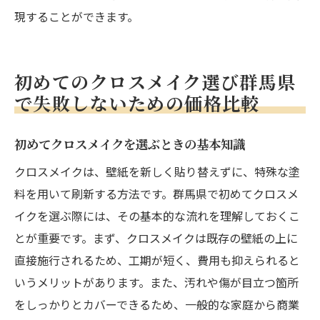
群馬県で人気のクロスメイク業者を選ぶ際の価
現することができます。
格チェックポイント
群馬県で選ばれるクロスメイク業者の特徴
初めてのクロスメイク選び群馬県
人気業者の価格をチェックする方法
で失敗しないための価格比較
群馬県のクロスメイク人気業者の比較
人気業者選びで気をつけるべき価格ポイン
初めてクロスメイクを選ぶときの基本知識
ト
クロスメイクは、壁紙を新しく貼り替えずに、特殊な塗
群馬県でのクロスメイク人気業者ランキン
料を用いて刷新する方法です。群馬県で初めてクロスメ
グ
イクを選ぶ際には、その基本的な流れを理解しておくこ
人気業者の価格とサービスを見極める
とが重要です。まず、クロスメイクは既存の壁紙の上に
直接施行されるため、工期が短く、費用も抑えられると
いうメリットがあります。また、汚れや傷が目立つ箇所
をしっかりとカバーできるため、一般的な家庭から商業