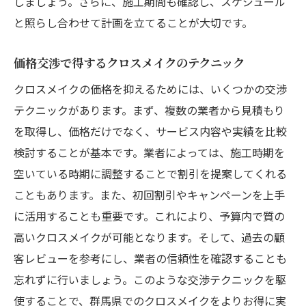
しましょう。さらに、施工期間も確認し、スケジュール
初回割引によるクロスメイクの費用対効果
と照らし合わせて計画を立てることが大切です。
クロスメイクで群馬県の部屋をお得に新しくす
るための指南
価格交渉で得するクロスメイクのテクニック
クロスメイクで部屋を新しくする基本ステ
クロスメイクの価格を抑えるためには、いくつかの交渉
ップ
テクニックがあります。まず、複数の業者から見積もり
群馬県でのクロスメイクの費用削減コツ
を取得し、価格だけでなく、サービス内容や実績を比較
検討することが基本です。業者によっては、施工時期を
お得に部屋を新しくするためのクロスメイ
空いている時期に調整することで割引を提案してくれる
ク選び
こともあります。また、初回割引やキャンペーンを上手
群馬県でのクロスメイクお得情報
に活用することも重要です。これにより、予算内で質の
クロスメイクによる部屋のリフレッシュ事
高いクロスメイクが可能となります。そして、過去の顧
例
客レビューを参考にし、業者の信頼性を確認することも
群馬県で部屋を新しくするクロスメイク活
忘れずに行いましょう。このような交渉テクニックを駆
用法
使することで、群馬県でのクロスメイクをよりお得に実