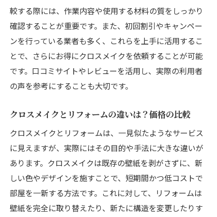
クロスメイクで部屋の雰囲気を一新する
較する際には、作業内容や使用する材料の質をしっかり
群馬県の住まいに適したクロスメイクの選
確認することが重要です。また、初回割引やキャンペー
び方
ンを行っている業者も多く、これらを上手に活用するこ
クロスメイクによるコストパフォーマンス
とで、さらにお得にクロスメイクを依頼することが可能
の向上
です。口コミサイトやレビューを活用し、実際の利用者
群馬県での住まいに合ったクロスメイク事
の声を参考にすることも大切です。
例
クロスメイクとリフォームの違いは？価格の比較
クロスメイクの長所と短所を理解して選択
する
クロスメイクとリフォームは、一見似たようなサービス
群馬県の住まいに最適なクロスメイクプラ
に見えますが、実際にはその目的や手法に大きな違いが
ン
あります。クロスメイクは既存の壁紙を剥がさずに、新
しい色やデザインを施すことで、短期間かつ低コストで
群馬県でのクロスメイク成功事例から学ぶ価格
部屋を一新する方法です。これに対して、リフォームは
交渉のコツ
壁紙を完全に取り替えたり、新たに構造を変更したりす
成功事例に学ぶクロスメイクの選び方