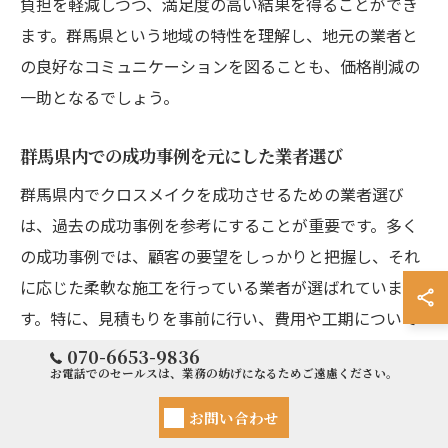
負担を軽減しつつ、満足度の高い結果を得ることができ
ます。群馬県という地域の特性を理解し、地元の業者と
の良好なコミュニケーションを図ることも、価格削減の
一助となるでしょう。
群馬県内での成功事例を元にした業者選び
群馬県内でクロスメイクを成功させるための業者選び
は、過去の成功事例を参考にすることが重要です。多く
の成功事例では、顧客の要望をしっかりと把握し、それ
に応じた柔軟な施工を行っている業者が選ばれていま
す。特に、見積もりを事前に行い、費用や工期について
明確に説明する業者は信頼されやすいです。また、施工
070-6653-9836
お電話でのセールスは、業務の妨げになるためご遠慮ください。
後のアフターフォローが充実していることも、顧客満足
度を高める要因となります。これらのポイントを押さえ
お問い合わせ
た業者選びは、群馬県でのクロスメイクを成功に導くた