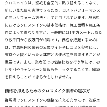
クロスメイクは、壁紙を全面的に貼り替えることなく、
用
新しい見た目を実現できるため、コストパフォーマンス
価格交渉で得するクロスメイクのテクニッ
の高いリフォーム方法として注目されています。群馬県
ク
におけるクロスメイクの基本価格は、施工面積や施工条
初めてのクロスメイク選び群馬県で失敗しない
件によって異なりますが、一般的には1平方メートルあた
ための価格比較
り数千円から数万円が相場です。価格を把握するために
初めてクロスメイクを選ぶときの基本知識
は、群馬県内の業者の公式サイトや口コミを参考にし、
東京や大阪といった大都市との価格差を考慮することが
群馬県のクロスメイク業者の選び方ガイド
重要です。また、業者間での価格比較を行う際には、初
見積もりを比較するためのポイント
回割引やキャンペーン情報もチェックすることで、総額
クロスメイクの価格に影響を与える要素と
を抑えることができるかもしれません。
は？
失敗しないためのクロスメイクの選び方
価格を抑えるためのクロスメイク業者の選び方
群馬県で初めてのクロスメイクを成功させ
群馬県でクロスメイクの価格を抑えるためには、複数の
る方法