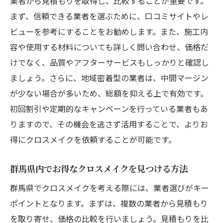
業者から見積もりを取得し、比較することが重要です。
群馬県内クロスメイク業者の選び方と価格を抑
まず、信頼できる業者を選ぶために、口コミサイトやレ
えるポイント
ビューを参考にすることをお勧めします。また、施工内
信頼できるクロスメイク業者の見つけ方
容や使用する材料についても詳しく問い合わせ、価格だ
価格を抑えるための交渉術
けでなく、品質やアフターサービスもしっかりと確認し
群馬県でのクロスメイク業者の評判を確認
ましょう。さらに、地域密着型の業者は、中間マージン
する方法
が少ない場合が多いため、総額を抑える上で有効です。
初回割引や定期的なキャンペーンを行っている業者もあ
初回割引を活用したお得なクロスメイク方
りますので、その機会を逃さず活用することで、よりお
法
得にクロスメイクを依頼することが可能です。
価格と品質のバランスが取れた業者選び
群馬県のクロスメイク業者の特徴と選ぶ際
群馬県内でお得なクロスメイクを見つける方法
のヒント
群馬県でクロスメイクを考える際には、業者選びがキー
クロスメイクで群馬県の住まいを最大限に活用
ポイントとなります。まずは、複数の業者から見積もり
する賢い方法
を取り寄せ、価格の比較を行いましょう。見積もりを比