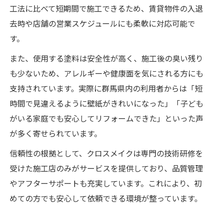
工法に比べて短期間で施工できるため、賃貸物件の入退
クロスメイクの活用でリフォーム費用を賢
去時や店舗の営業スケジュールにも柔軟に対応可能で
く節約
す。
壁紙リフォームとクロスメイクの最適な使
また、使用する塗料は安全性が高く、施工後の臭い残り
い分け方
も少ないため、アレルギーや健康面を気にされる方にも
クロスメイクと他工法のメリット比較ポイ
支持されています。実際に群馬県内の利用者からは「短
ント
時間で見違えるように壁紙がきれいになった」「子ども
リフォーム成功のカギとなるクロスメイク
がいる家庭でも安心してリフォームできた」といった声
の知識
が多く寄せられています。
信頼性の根拠として、クロスメイクは専門の技術研修を
受けた施工店のみがサービスを提供しており、品質管理
やアフターサポートも充実しています。これにより、初
めての方でも安心して依頼できる環境が整っています。