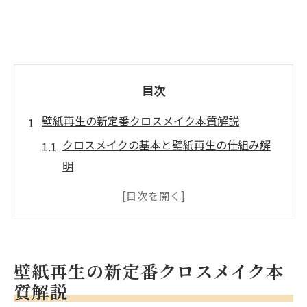
目次
壁紙再生の新定番クロスメイク本質解説
クロスメイクの基本と壁紙再生の仕組み解
明
従来工法とクロスメイクの違いを徹底比較
クロスメイクが選ばれる理由と信頼性の根
拠
壁紙リフォームで重視すべきクロスメイク
壁紙再生の新定番クロスメイク本
の本質
質解説
クロスメイクで叶える理想的な壁紙再生法