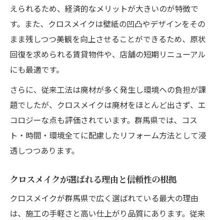
クロスメイクが変える快適な暮らしの新常識
えられるため、経済的なメリットが大きいのが特徴で
す。また、クロスメイクは壁紙の凹凸やデザインをその
クロスメイクで実現する快適な住空間
まま残しつつ美観を向上させることができるため、原状
壁紙再生で暮らしの質を高めるクロスメイ
回復を求められる賃貸物件や、店舗の短期リニューアル
ク活用術
にも最適です。
クロスメイクの抗菌・消臭効果で健康的な
毎日
さらに、従来工法は廃材が多く発生し環境への負担が課
題でしたが、クロスメイクは廃材をほとんど出さず、エ
家族やペットに優しいクロスメイクのメリ
コロジーな点も評価されています。群馬県では、コス
ット
ト・時間・環境全てに配慮したリフォーム方法として浸
クロスメイクで叶う店舗や施設のイメージ
透しつつあります。
アップ
知って得する壁紙リフォームとクロスメイクの
クロスメイクが選ばれる理由と信頼性の根拠
関係
クロスメイクが群馬県で広く選ばれている最大の理由
壁紙リフォームの選択肢にクロスメイクを
は、施工の手軽さと高い仕上がり品質にあります。従来
加える理由