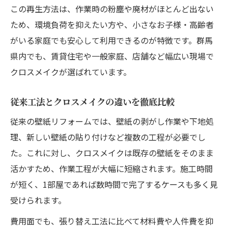
群馬県で広がるクロスメイクの最新動向
この再生方法は、作業時の粉塵や廃材がほとんど出ない
ため、環境負荷を抑えたい方や、小さなお子様・高齢者
地域で選ばれるクロスメイク業者の特徴
がいる家庭でも安心して利用できるのが特徴です。群馬
クロスメイクが群馬県で注目される背景と
県内でも、賃貸住宅や一般家庭、店舗など幅広い現場で
は
クロスメイクが選ばれています。
地元で人気のクロスメイク施工事例紹介
クロスメイク利用者が語る効果と感想
従来工法とクロスメイクの違いを徹底比較
環境に優しい施工を叶えるクロスメイクの魅力
従来の壁紙リフォームでは、壁紙の剥がし作業や下地処
クロスメイクの環境負荷軽減効果を解説
理、新しい壁紙の貼り付けなど複数の工程が必要でし
エコ志向に応えるクロスメイク施工の特徴
た。これに対し、クロスメイクは既存の壁紙をそのまま
廃棄物ゼロを目指すクロスメイクの取り組
活かすため、作業工程が大幅に短縮されます。施工時間
み
が短く、1部屋であれば数時間で完了するケースも多く見
クロスメイクで健康と環境を守る新常識
受けられます。
VOCフリー施工が選ばれる理由と安全性
費用面でも、張り替え工法に比べて材料費や人件費を抑