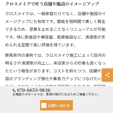
クロスメイクで叶う店舗や施設のイメージアップ
クロスメイクは、一般家庭だけでなく、店舗や施設のイ
メージアップにも有効です。壁紙を短時間で美しく再生
できるため、営業を止めることなくリニューアルが可能
です。特に飲食店や美容室、医療施設など、清潔感が求
められる空間で高い評価を得ています。
群馬県内の事例では、クロスメイク施工によって店内の
明るさや清潔感が向上し、来店客からの印象も良くなっ
たという報告があります。コストを抑えつつ、店舗や施
設のブランディング強化や集客力アップにつなげたい場
合に、クロスメイクは有効な選択肢となります。美観維
070-6653-9836
持と経営効率の両立を目指す方におすすめです。
お電話でのセールスは、業務の妨げになるためご遠慮ください。
お問い合わせ