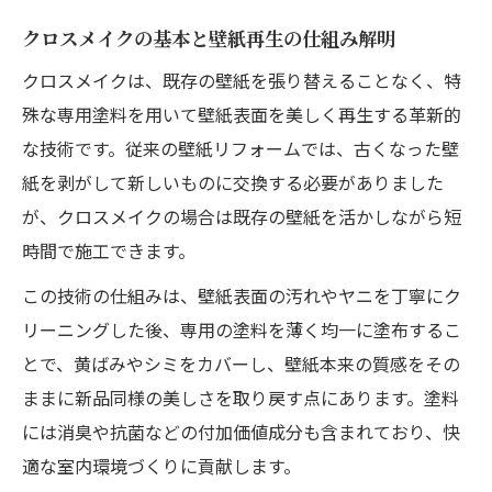
クロスメイクなら壁紙蘇生も低コストで実現可
クロスメイクの基本と壁紙再生の仕組み解明
能
クロスメイクは、既存の壁紙を張り替えることなく、特
クロスメイクで費用を抑えた壁紙蘇生が実
殊な専用塗料を用いて壁紙表面を美しく再生する革新的
現
な技術です。従来の壁紙リフォームでは、古くなった壁
低コスト施工を可能にするクロスメイクの
紙を剥がして新しいものに交換する必要がありました
魅力
が、クロスメイクの場合は既存の壁紙を活かしながら短
時間で施工できます。
クロスメイク活用で経済的に美観を保つ秘
訣
この技術の仕組みは、壁紙表面の汚れやヤニを丁寧にク
壁紙張り替えと比べたクロスメイクのコス
リーニングした後、専用の塗料を薄く均一に塗布するこ
ト効果
とで、黄ばみやシミをカバーし、壁紙本来の質感をその
クロスメイクのコスパを最大限に活かす方
ままに新品同様の美しさを取り戻す点にあります。塗料
法
には消臭や抗菌などの付加価値成分も含まれており、快
適な室内環境づくりに貢献します。
群馬県で注目集める壁紙再生の秘訣とは